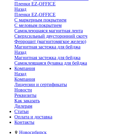
Пленки EZ-OFFICE
Назад
Пленки EZ-OFFICE
С маркерным покрытием
С меловым покрытием
Самоклеющаяся магнитная лента
Сверхсильный двусторонний скотч
Феррошит (магнитомягкое железо)
Магнитная застежка для бейджа
Назад
Магнитная застежка для бейджа
Самоклеящаяся булавка для бейджа
Компания
Назад
Компания
Лицензии и сертификаты
Новости
Реквизиты
Как заказать
Дилерам
Статьи
Оплата и доставка
Контакты
Новосибирск