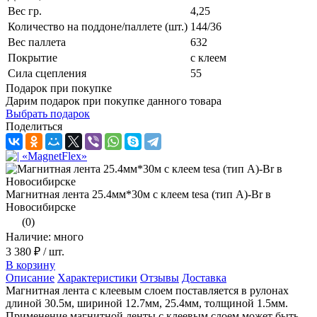
Вес гр.
4,25
Количество на поддоне/паллете (шт.)
144/36
Вес паллета
632
Покрытие
с клеем
Сила сцепления
55
Подарок при покупке
Дарим подарок при покупке данного товара
Выбрать подарок
Поделиться
Магнитная лента 25.4мм*30м с клеем tesa (тип A)-Br в
Новосибирске
(0)
Наличие: много
3 380 ₽
/ шт.
В корзину
Описание
Характеристики
Отзывы
Доставка
Магнитная лента с клеевым слоем поставляется в рулонах
длиной 30.5м, шириной 12.7мм, 25.4мм, толщиной 1.5мм.
Применение магнитной ленты с клеевым слоем может быть