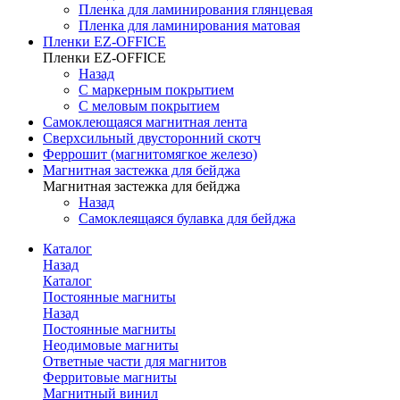
Пленка для ламинирования глянцевая
Пленка для ламинирования матовая
Пленки EZ-OFFICE
Пленки EZ-OFFICE
Назад
С маркерным покрытием
С меловым покрытием
Самоклеющаяся магнитная лента
Сверхсильный двусторонний скотч
Феррошит (магнитомягкое железо)
Магнитная застежка для бейджа
Магнитная застежка для бейджа
Назад
Самоклеящаяся булавка для бейджа
Каталог
Назад
Каталог
Постоянные магниты
Назад
Постоянные магниты
Неодимовые магниты
Ответные части для магнитов
Ферритовые магниты
Магнитный винил