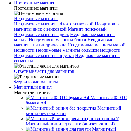
Постоянные магниты
Постоянные магниты
Неодимовые магниты
Неодимовые магниты блок с зенковкой
Неодимовые
магниты диск с зенковкой
Магнит поисковый
Неодимовые магниты диск
Неодимовые магниты
кольца
Неодимовые магниты блоки
Неодимовые
магниты цилиндрические
Неодимовые магниты малой
мощности
Неодимовые магниты большой мощности
Неодимовые магниты прутки
Неодимовые магниты
сегменты
Ответные части для магнитов
Ферритовые магниты
Магнитный винил
Магнитный винил
Магнитная ФОТО
бумага А4
Магнитный
винил без покрытия
Магнитный винил для авто (анизотропный)
Магнитный