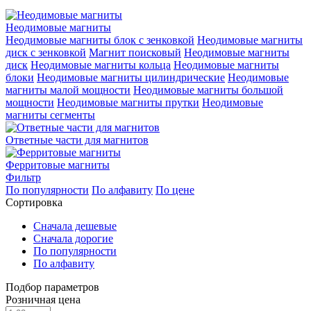
Неодимовые магниты
Неодимовые магниты блок с зенковкой
Неодимовые магниты
диск с зенковкой
Магнит поисковый
Неодимовые магниты
диск
Неодимовые магниты кольца
Неодимовые магниты
блоки
Неодимовые магниты цилиндрические
Неодимовые
магниты малой мощности
Неодимовые магниты большой
мощности
Неодимовые магниты прутки
Неодимовые
магниты сегменты
Ответные части для магнитов
Ферритовые магниты
Фильтр
По популярности
По алфавиту
По цене
Сортировка
Сначала дешевые
Сначала дорогие
По популярности
По алфавиту
Подбор параметров
Розничная цена