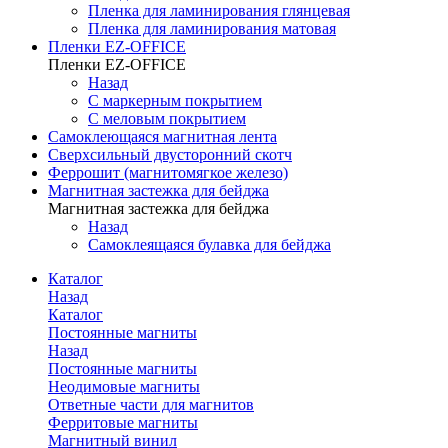
Пленка для ламинирования глянцевая
Пленка для ламинирования матовая
Пленки EZ-OFFICE
Пленки EZ-OFFICE
Назад
С маркерным покрытием
С меловым покрытием
Самоклеющаяся магнитная лента
Сверхсильный двусторонний скотч
Феррошит (магнитомягкое железо)
Магнитная застежка для бейджа
Магнитная застежка для бейджа
Назад
Самоклеящаяся булавка для бейджа
Каталог
Назад
Каталог
Постоянные магниты
Назад
Постоянные магниты
Неодимовые магниты
Ответные части для магнитов
Ферритовые магниты
Магнитный винил