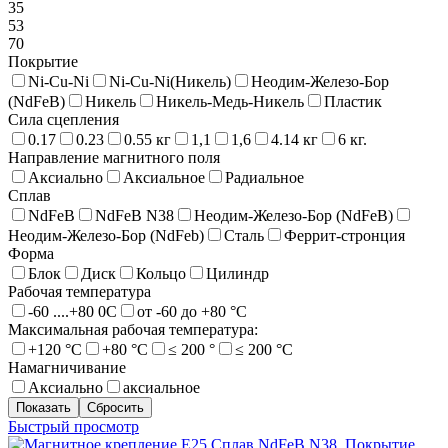
35
53
70
Покрытие
Ni-Cu-Ni
Ni-Cu-Ni(Никель)
Неодим-Железо-Бор
(NdFeB)
Никель
Никель-Медь-Никель
Пластик
Сила сцепления
0.17
0.23
0.55 кг
1,1
1,6
4.14 кг
6 кг.
Направление магнитного поля
Аксиально
Аксиальное
Радиальное
Сплав
NdFeB
NdFeB N38
Неодим-Железо-Бор (NdFeB)
Неодим-Железо-Бор (NdFeb)
Сталь
Феррит-стронция
Форма
Блок
Диск
Кольцо
Цилиндр
Рабочая температура
-60 ....+80 0С
от -60 до +80 °С
Максимальная рабочая температура:
+120 °С
+80 °С
≤ 200 °
≤ 200 °C
Намагничивание
Аксиально
аксиальное
Быстрый просмотр