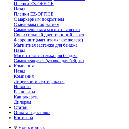
Пленки EZ-OFFICE
Назад
Пленки EZ-OFFICE
С маркерным покрытием
С меловым покрытием
Самоклеющаяся магнитная лента
Сверхсильный двусторонний скотч
Феррошит (магнитомягкое железо)
Магнитная застежка для бейджа
Назад
Магнитная застежка для бейджа
Самоклеящаяся булавка для бейджа
Компания
Назад
Компания
Лицензии и сертификаты
Новости
Реквизиты
Как заказать
Дилерам
Статьи
Оплата и доставка
Контакты
Новосибирск