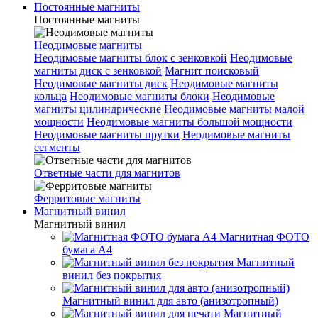
Постоянные магниты
Постоянные магниты
Неодимовые магниты
Неодимовые магниты блок с зенковкой
Неодимовые
магниты диск с зенковкой
Магнит поисковый
Неодимовые магниты диск
Неодимовые магниты
кольца
Неодимовые магниты блоки
Неодимовые
магниты цилиндрические
Неодимовые магниты малой
мощности
Неодимовые магниты большой мощности
Неодимовые магниты прутки
Неодимовые магниты
сегменты
Ответные части для магнитов
Ферритовые магниты
Магнитный винил
Магнитный винил
Магнитная ФОТО
бумага А4
Магнитный
винил без покрытия
Магнитный винил для авто (анизотропный)
Магнитный