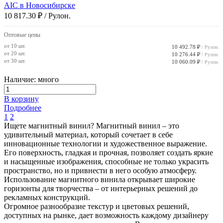
AIC в Новосибирске
10 817.30 ₽
/ Рулон.
Оптовые цены
от 10 шт.
10 492.78 ₽
/ Рулон.
от 20 шт.
10 276.44 ₽
/ Рулон.
от 30 шт.
10 060.09 ₽
/ Рулон.
Наличие: много
В корзину
Подробнее
1
2
Ищете магнитный винил? Магнитный винил – это
удивительный материал, который сочетает в себе
инновационные технологии и художественное выражение.
Его поверхность, гладкая и прочная, позволяет создать яркие
и насыщенные изображения, способные не только украсить
пространство, но и привнести в него особую атмосферу.
Использование магнитного винила открывает широкие
горизонты для творчества – от интерьерных решений до
рекламных конструкций.
Огромное разнообразие текстур и цветовых решений,
доступных на рынке, дает возможность каждому дизайнеру