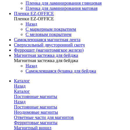
Пленка для ламинирования глянцевая
Пленка для ламинирования матовая
Пленки EZ-OFFICE
Пленки EZ-OFFICE
Назад
С маркерным покрытием
С меловым покрытием
Самоклеющаяся магнитная лента
Сверхсильный двусторонний скотч
Феррошит (магнитомягкое железо)
Магнитная застежка для бейджа
Магнитная застежка для бейджа
Назад
Самоклеящаяся булавка для бейджа
Каталог
Назад
Каталог
Постоянные магниты
Назад
Постоянные магниты
Неодимовые магниты
Ответные части для магнитов
Ферритовые магниты
Магнитный винил