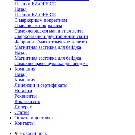
Пленки EZ-OFFICE
Назад
Пленки EZ-OFFICE
С маркерным покрытием
С меловым покрытием
Самоклеющаяся магнитная лента
Сверхсильный двусторонний скотч
Феррошит (магнитомягкое железо)
Магнитная застежка для бейджа
Назад
Магнитная застежка для бейджа
Самоклеящаяся булавка для бейджа
Компания
Назад
Компания
Лицензии и сертификаты
Новости
Реквизиты
Как заказать
Дилерам
Статьи
Оплата и доставка
Контакты
Новосибирск