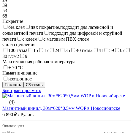
39
53
68
Покрытие
без клея
пвх покрытие,подходит для латексной и
сольвентной печати
подходит для цифровой и струйной
печати
с клеем
с матовым ПВХ слоем
Сила сцепления
100 г/см2
15
17
24
35
40 г/см2
41
59
67
80 г/см2
9
Максимальная рабочая температура:
+ 70 °C
Намагничивание
изотропное
Быстрый просмотр
(4)
Магнитный винил, 30м*620*0,5мм WOP в Новосибирске
6 890 ₽
/ Рулон.
Оптовые цены
от 10 шт.
6 683.30 ₽