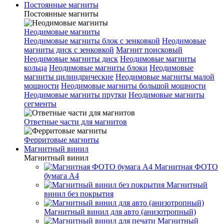
Постоянные магниты
Постоянные магниты
Неодимовые магниты
Неодимовые магниты блок с зенковкой
Неодимовые
магниты диск с зенковкой
Магнит поисковый
Неодимовые магниты диск
Неодимовые магниты
кольца
Неодимовые магниты блоки
Неодимовые
магниты цилиндрические
Неодимовые магниты малой
мощности
Неодимовые магниты большой мощности
Неодимовые магниты прутки
Неодимовые магниты
сегменты
Ответные части для магнитов
Ферритовые магниты
Магнитный винил
Магнитный винил
Магнитная ФОТО
бумага А4
Магнитный
винил без покрытия
Магнитный винил для авто (анизотропный)
Магнитный