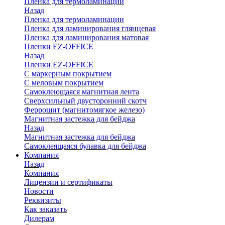
Пленка для термоламинации
Назад
Пленка для термоламинации
Пленка для ламинирования глянцевая
Пленка для ламинирования матовая
Пленки EZ-OFFICE
Назад
Пленки EZ-OFFICE
С маркерным покрытием
С меловым покрытием
Самоклеющаяся магнитная лента
Сверхсильный двусторонний скотч
Феррошит (магнитомягкое железо)
Магнитная застежка для бейджа
Назад
Магнитная застежка для бейджа
Самоклеящаяся булавка для бейджа
Компания
Назад
Компания
Лицензии и сертификаты
Новости
Реквизиты
Как заказать
Дилерам