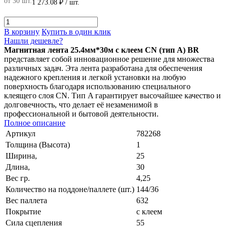
от 30 шт.
1 273.08 ₽
/ шт.
В корзину
Купить в один клик
Нашли дешевле?
Магнитная лента 25.4мм*30м с клеем CN (тип A) BR
представляет собой инновационное решение для множества
различных задач. Эта лента разработана для обеспечения
надежного крепления и легкой установки на любую
поверхность благодаря использованию специального
клеящего слоя CN. Тип A гарантирует высочайшее качество и
долговечность, что делает её незаменимой в
профессиональной и бытовой деятельности.
Полное описание
Артикул
782268
Толщина (Высота)
1
Ширина,
25
Длина,
30
Вес гр.
4,25
Количество на поддоне/паллете (шт.)
144/36
Вес паллета
632
Покрытие
с клеем
Сила сцепления
55