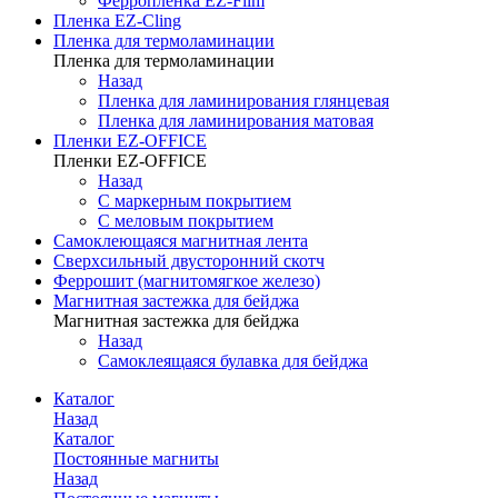
Ферропленка EZ-Film
Пленка EZ-Cling
Пленка для термоламинации
Пленка для термоламинации
Назад
Пленка для ламинирования глянцевая
Пленка для ламинирования матовая
Пленки EZ-OFFICE
Пленки EZ-OFFICE
Назад
С маркерным покрытием
С меловым покрытием
Самоклеющаяся магнитная лента
Сверхсильный двусторонний скотч
Феррошит (магнитомягкое железо)
Магнитная застежка для бейджа
Магнитная застежка для бейджа
Назад
Самоклеящаяся булавка для бейджа
Каталог
Назад
Каталог
Постоянные магниты
Назад