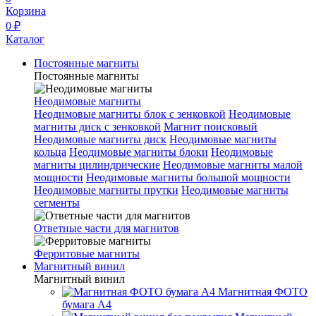
Корзина
0 ₽
Каталог
Постоянные магниты
Постоянные магниты
Неодимовые магниты
Неодимовые магниты блок с зенковкой
Неодимовые
магниты диск с зенковкой
Магнит поисковый
Неодимовые магниты диск
Неодимовые магниты
кольца
Неодимовые магниты блоки
Неодимовые
магниты цилиндрические
Неодимовые магниты малой
мощности
Неодимовые магниты большой мощности
Неодимовые магниты прутки
Неодимовые магниты
сегменты
Ответные части для магнитов
Ферритовые магниты
Магнитный винил
Магнитный винил
Магнитная ФОТО
бумага А4