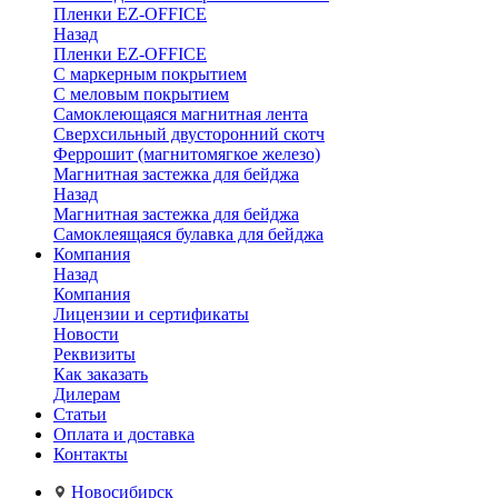
Пленки EZ-OFFICE
Назад
Пленки EZ-OFFICE
С маркерным покрытием
С меловым покрытием
Самоклеющаяся магнитная лента
Сверхсильный двусторонний скотч
Феррошит (магнитомягкое железо)
Магнитная застежка для бейджа
Назад
Магнитная застежка для бейджа
Самоклеящаяся булавка для бейджа
Компания
Назад
Компания
Лицензии и сертификаты
Новости
Реквизиты
Как заказать
Дилерам
Статьи
Оплата и доставка
Контакты
Новосибирск