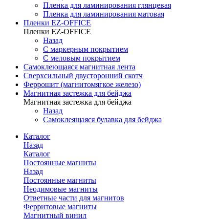
Пленка для ламинирования глянцевая
Пленка для ламинирования матовая
Пленки EZ-OFFICE
Пленки EZ-OFFICE
Назад
С маркерным покрытием
С меловым покрытием
Самоклеющаяся магнитная лента
Сверхсильный двусторонний скотч
Феррошит (магнитомягкое железо)
Магнитная застежка для бейджа
Магнитная застежка для бейджа
Назад
Самоклеящаяся булавка для бейджа
Каталог
Назад
Каталог
Постоянные магниты
Назад
Постоянные магниты
Неодимовые магниты
Ответные части для магнитов
Ферритовые магниты
Магнитный винил