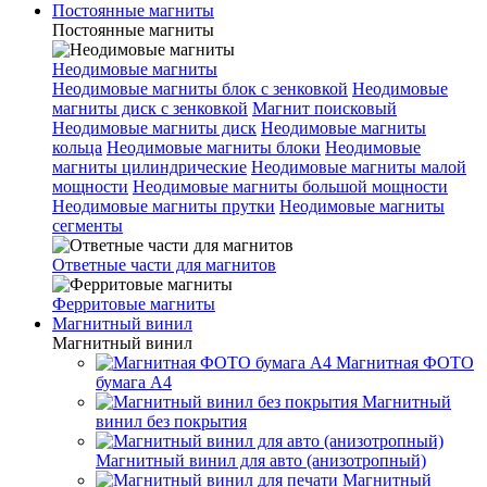
Постоянные магниты
Постоянные магниты
Неодимовые магниты
Неодимовые магниты блок с зенковкой
Неодимовые
магниты диск с зенковкой
Магнит поисковый
Неодимовые магниты диск
Неодимовые магниты
кольца
Неодимовые магниты блоки
Неодимовые
магниты цилиндрические
Неодимовые магниты малой
мощности
Неодимовые магниты большой мощности
Неодимовые магниты прутки
Неодимовые магниты
сегменты
Ответные части для магнитов
Ферритовые магниты
Магнитный винил
Магнитный винил
Магнитная ФОТО
бумага А4
Магнитный
винил без покрытия
Магнитный винил для авто (анизотропный)
Магнитный