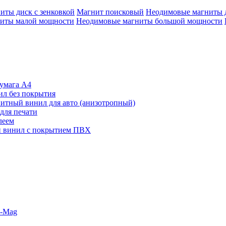
иты диск с зенковкой
Магнит поисковый
Неодимовые магниты 
иты малой мощности
Неодимовые магниты большой мощности
умага А4
л без покрытия
итный винил для авто (анизотропный)
для печати
леем
 винил с покрытием ПВХ
o-Mag