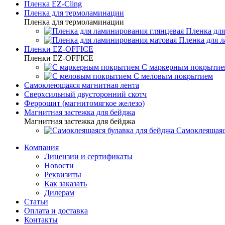
Пленка EZ-Cling
Пленка для термоламинации
Пленка для термоламинации
Пленка для
Пленка для 
Пленки EZ-OFFICE
Пленки EZ-OFFICE
С маркерным покрытие
С меловым покрытием
Самоклеющаяся магнитная лента
Сверхсильный двусторонний скотч
Феррошит (магнитомягкое железо)
Магнитная застежка для бейджа
Магнитная застежка для бейджа
Самоклеящаяс
Компания
Лицензии и сертификаты
Новости
Реквизиты
Как заказать
Дилерам
Статьи
Оплата и доставка
Контакты