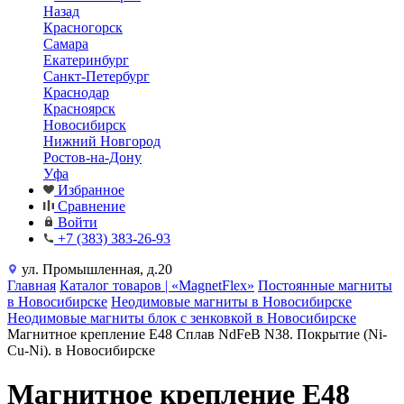
Назад
Красногорск
Самара
Екатеринбург
Санкт-Петербург
Краснодар
Красноярск
Новосибирск
Нижний Новгород
Ростов-на-Дону
Уфа
Избранное
Сравнение
Войти
+7 (383) 383-26-93
ул. Промышленная, д.20
Главная
Каталог товаров | «MagnetFlex»
Постоянные магниты
в Новосибирске
Неодимовые магниты в Новосибирске
Неодимовые магниты блок с зенковкой в Новосибирске
Магнитное крепление E48 Сплав NdFeB N38. Покрытие (Ni-
Cu-Ni). в Новосибирске
Магнитное крепление E48