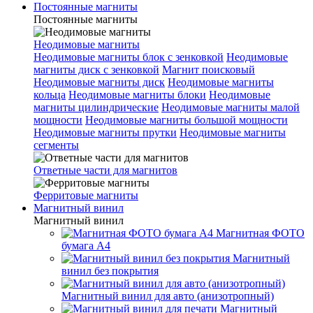
Постоянные магниты
Постоянные магниты
Неодимовые магниты
Неодимовые магниты блок с зенковкой
Неодимовые
магниты диск с зенковкой
Магнит поисковый
Неодимовые магниты диск
Неодимовые магниты
кольца
Неодимовые магниты блоки
Неодимовые
магниты цилиндрические
Неодимовые магниты малой
мощности
Неодимовые магниты большой мощности
Неодимовые магниты прутки
Неодимовые магниты
сегменты
Ответные части для магнитов
Ферритовые магниты
Магнитный винил
Магнитный винил
Магнитная ФОТО
бумага А4
Магнитный
винил без покрытия
Магнитный винил для авто (анизотропный)
Магнитный