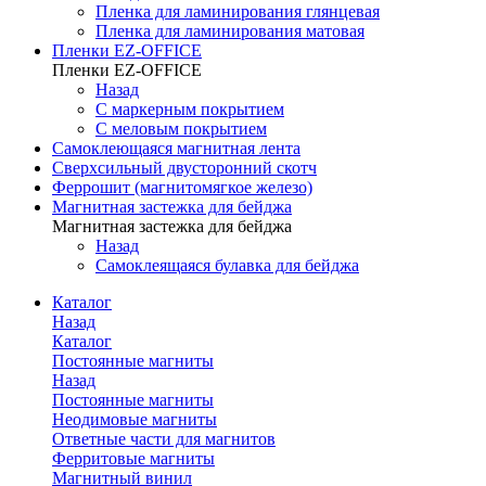
Пленка для ламинирования глянцевая
Пленка для ламинирования матовая
Пленки EZ-OFFICE
Пленки EZ-OFFICE
Назад
С маркерным покрытием
С меловым покрытием
Самоклеющаяся магнитная лента
Сверхсильный двусторонний скотч
Феррошит (магнитомягкое железо)
Магнитная застежка для бейджа
Магнитная застежка для бейджа
Назад
Самоклеящаяся булавка для бейджа
Каталог
Назад
Каталог
Постоянные магниты
Назад
Постоянные магниты
Неодимовые магниты
Ответные части для магнитов
Ферритовые магниты
Магнитный винил