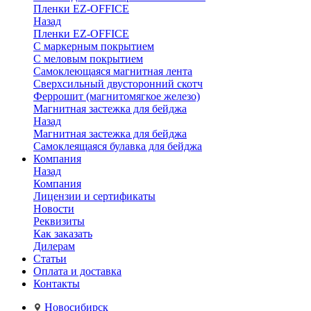
Пленки EZ-OFFICE
Назад
Пленки EZ-OFFICE
С маркерным покрытием
С меловым покрытием
Самоклеющаяся магнитная лента
Сверхсильный двусторонний скотч
Феррошит (магнитомягкое железо)
Магнитная застежка для бейджа
Назад
Магнитная застежка для бейджа
Самоклеящаяся булавка для бейджа
Компания
Назад
Компания
Лицензии и сертификаты
Новости
Реквизиты
Как заказать
Дилерам
Статьи
Оплата и доставка
Контакты
Новосибирск