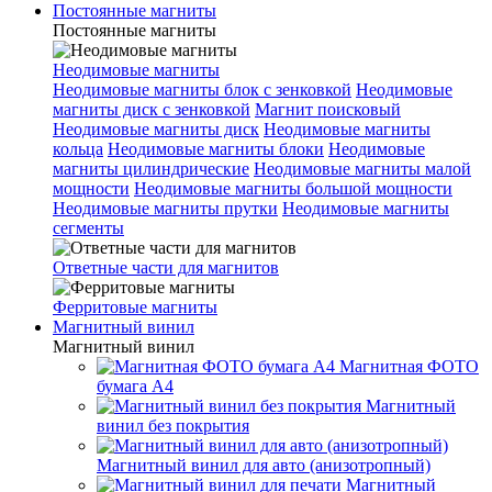
Постоянные магниты
Постоянные магниты
Неодимовые магниты
Неодимовые магниты блок с зенковкой
Неодимовые
магниты диск с зенковкой
Магнит поисковый
Неодимовые магниты диск
Неодимовые магниты
кольца
Неодимовые магниты блоки
Неодимовые
магниты цилиндрические
Неодимовые магниты малой
мощности
Неодимовые магниты большой мощности
Неодимовые магниты прутки
Неодимовые магниты
сегменты
Ответные части для магнитов
Ферритовые магниты
Магнитный винил
Магнитный винил
Магнитная ФОТО
бумага А4
Магнитный
винил без покрытия
Магнитный винил для авто (анизотропный)
Магнитный