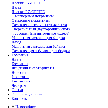
Пленки EZ-OFFICE
Назад
Пленки EZ-OFFICE
С маркерным покрытием
С меловым покрытием
Самоклеющаяся магнитная лента
Сверхсильный двусторонний скотч
Феррошит (магнитомягкое железо)
Магнитная застежка для бейджа
Назад
Магнитная застежка для бейджа
Самоклеящаяся булавка для бейджа
Компания
Назад
Компания
Лицензии и сертификаты
Новости
Реквизиты
Как заказать
Дилерам
Статьи
Оплата и доставка
Контакты
Новосибирск