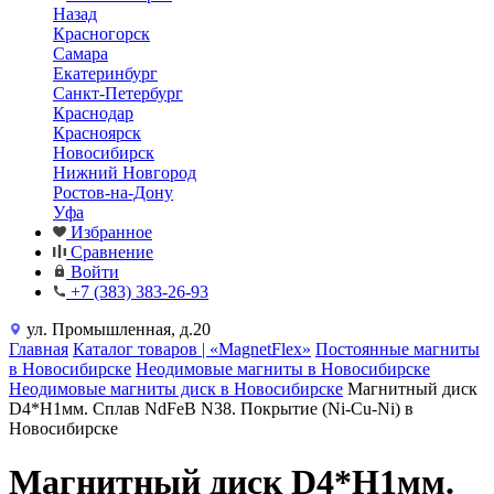
Назад
Красногорск
Самара
Екатеринбург
Санкт-Петербург
Краснодар
Красноярск
Новосибирск
Нижний Новгород
Ростов-на-Дону
Уфа
Избранное
Сравнение
Войти
+7 (383) 383-26-93
ул. Промышленная, д.20
Главная
Каталог товаров | «MagnetFlex»
Постоянные магниты
в Новосибирске
Неодимовые магниты в Новосибирске
Неодимовые магниты диск в Новосибирске
Магнитный диск
D4*H1мм. Сплав NdFeB N38. Покрытие (Ni-Cu-Ni) в
Новосибирске
Магнитный диск D4*H1мм.