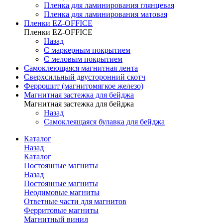
Пленка для ламинирования глянцевая
Пленка для ламинирования матовая
Пленки EZ-OFFICE
Пленки EZ-OFFICE
Назад
С маркерным покрытием
С меловым покрытием
Самоклеющаяся магнитная лента
Сверхсильный двусторонний скотч
Феррошит (магнитомягкое железо)
Магнитная застежка для бейджа
Магнитная застежка для бейджа
Назад
Самоклеящаяся булавка для бейджа
Каталог
Назад
Каталог
Постоянные магниты
Назад
Постоянные магниты
Неодимовые магниты
Ответные части для магнитов
Ферритовые магниты
Магнитный винил