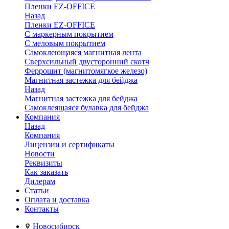
Пленки EZ-OFFICE
Назад
Пленки EZ-OFFICE
С маркерным покрытием
С меловым покрытием
Самоклеющаяся магнитная лента
Сверхсильный двусторонний скотч
Феррошит (магнитомягкое железо)
Магнитная застежка для бейджа
Назад
Магнитная застежка для бейджа
Самоклеящаяся булавка для бейджа
Компания
Назад
Компания
Лицензии и сертификаты
Новости
Реквизиты
Как заказать
Дилерам
Статьи
Оплата и доставка
Контакты
Новосибирск