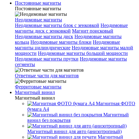
Постоянные магниты
Постоянные магниты
Неодимовые магниты
Неодимовые магниты блок с зенковкой
Неодимовые
магниты диск с зенковкой
Магнит поисковый
Неодимовые магниты диск
Неодимовые магниты
кольца
Неодимовые магниты блоки
Неодимовые
магниты цилиндрические
Неодимовые магниты малой
мощности
Неодимовые магниты большой мощности
Неодимовые магниты прутки
Неодимовые магниты
сегменты
Ответные части для магнитов
Ферритовые магниты
Магнитный винил
Магнитный винил
Магнитная ФОТО
бумага А4
Магнитный
винил без покрытия
Магнитный винил для авто (анизотропный)
Магнитный