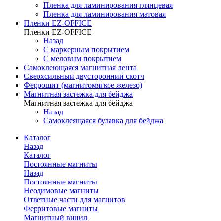
Пленка для ламинирования глянцевая
Пленка для ламинирования матовая
Пленки EZ-OFFICE
Пленки EZ-OFFICE
Назад
С маркерным покрытием
С меловым покрытием
Самоклеющаяся магнитная лента
Сверхсильный двусторонний скотч
Феррошит (магнитомягкое железо)
Магнитная застежка для бейджа
Магнитная застежка для бейджа
Назад
Самоклеящаяся булавка для бейджа
Каталог
Назад
Каталог
Постоянные магниты
Назад
Постоянные магниты
Неодимовые магниты
Ответные части для магнитов
Ферритовые магниты
Магнитный винил