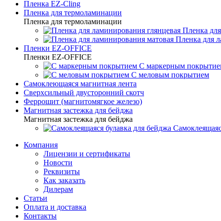
Пленка EZ-Cling
Пленка для термоламинации
Пленка для термоламинации
Пленка для
Пленка для 
Пленки EZ-OFFICE
Пленки EZ-OFFICE
С маркерным покрытие
С меловым покрытием
Самоклеющаяся магнитная лента
Сверхсильный двусторонний скотч
Феррошит (магнитомягкое железо)
Магнитная застежка для бейджа
Магнитная застежка для бейджа
Самоклеящаяс
Компания
Лицензии и сертификаты
Новости
Реквизиты
Как заказать
Дилерам
Статьи
Оплата и доставка
Контакты