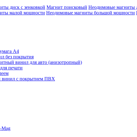
иты диск с зенковкой
Магнит поисковый
Неодимовые магниты 
иты малой мощности
Неодимовые магниты большой мощности
умага А4
л без покрытия
итный винил для авто (анизотропный)
для печати
леем
 винил с покрытием ПВХ
o-Mag